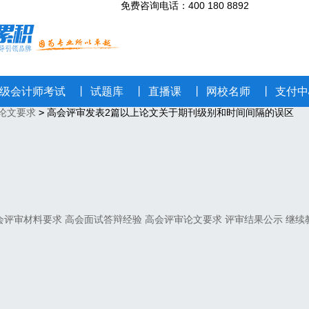
免费咨询电话
：400 180 8892
级会计师考试
丨
试题库
丨
直播课
丨
网校名师
丨
支付中
论文要求
>
高会评审发表2篇以上论文关于期刊级别和时间间隔的误区
会评审材料要求
高会面试答辩经验
高会评审论文要求
评审结果公示
继续