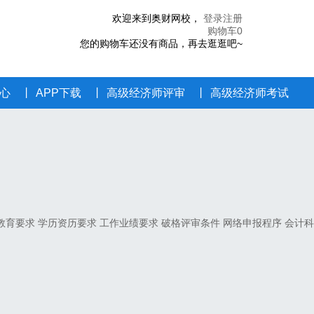
欢迎来到奥财网校
，
登录
注册
购物车
0
您的购物车还没有商品，再去逛逛吧~
心
丨
APP下载
丨
高级经济师评审
丨
高级经济师考试
教育要求
学历资历要求
工作业绩要求
破格评审条件
网络申报程序
会计科