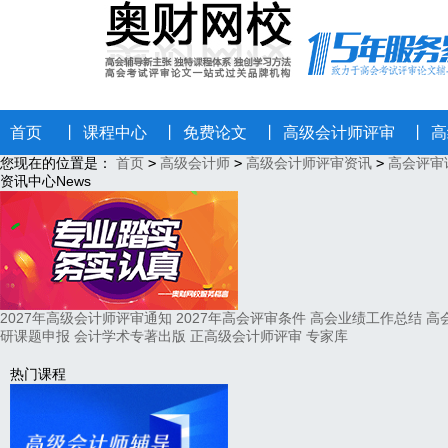
首页
丨
课程中心
丨
免费论文
丨
高级会计师评审
丨
高
您现在的位置是：
首页
>
高级会计师
>
高级会计师评审资讯
>
高会评审
资讯中心
News
2027年高级会计师评审通知
2027年高会评审条件
高会业绩工作总结
高
研课题申报
会计学术专著出版
正高级会计师评审
专家库
热门课程