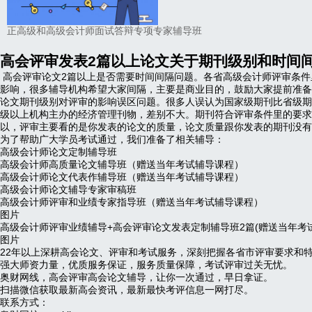
正高级和高级会计师面试答辩专项专家辅导班
高会评审发表2篇以上论文关于期刊级别和时间
高会评审论文2篇以上是否需要时间间隔问题。各省高级会计师评审条件
影响，很多辅导机构希望大家间隔，主要是商业目的，鼓励大家提前准备
论文期刊级别对评审的影响误区问题。很多人误认为国家级期刊比省级期
级以上机构主办的经济管理刊物，差别不大。期刊符合评审条件里的要求
以，评审主要看的是你发表的论文的质量，论文质量跟你发表的期刊没有
为了帮助广大学员考试通过，我们准备了相关辅导：
高级会计师论文定制辅导班
高级会计师高质量论文辅导班（赠送当年考试辅导课程）
高级会计师论文代表作辅导班（赠送当年考试辅导课程）
高级会计师论文辅导专家审稿班
高级会计师评审和业绩专家指导班（赠送当年考试辅导课程）
图片
高级会计师评审业绩辅导+高会评审论文发表定制辅导班2篇(赠送当年考
图片
22年以上深耕高会论文、评审和考试服务，深刻把握各省市评审要求和
强大师资力量，优质服务保证，服务质量保障，考试评审过关无忧。
奥财网线，高会评审高会论文辅导，让你一次通过，早日拿证。
扫描微信获取最新高会资讯，最新最快考评信息一网打尽。
联系方式：