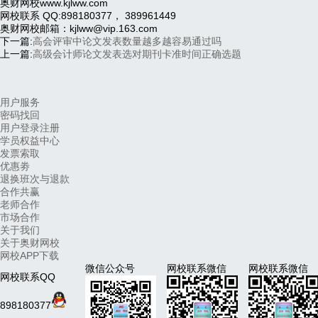
奥财网校www.kjlww.com
网校联系 QQ:898180377， 389961449
奥财网校邮箱：kjlww@vip.163.com
下一篇:
高会评审中论文发表数量越多越容易通过吗
上一篇:
高级会计师论文发表选对期刊卡准时间正确选题
用户服务
密码找回
用户登录注册
学员权益中心
发票索取
优惠劵
退换班次与退款
合作共赢
老师合作
市场合作
关于我们
关于奥财网校
网校APP下载
微信公众号
网校联系微信
网校联系微信
网校联系QQ
898180377