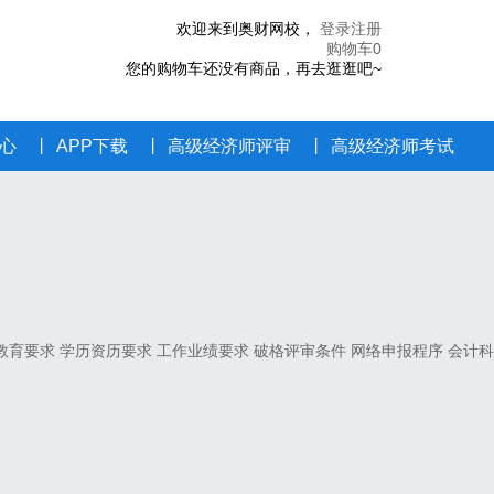
欢迎来到奥财网校
，
登录
注册
购物车
0
您的购物车还没有商品，再去逛逛吧~
心
丨
APP下载
丨
高级经济师评审
丨
高级经济师考试
教育要求
学历资历要求
工作业绩要求
破格评审条件
网络申报程序
会计科