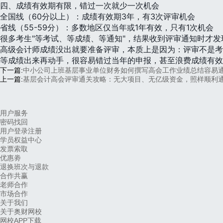
四、成绩有效期有限，错过一次就少一次机会
全国线（60分以上）：成绩有效期3年，有3次评审机会
省线（55-59分）：多数地区仅当年或1年有效，只有1次机会
很多考生"等考试、等成绩、等通知"，结果收到评审通知时才
高级会计师成绩没出就要准备评审，本质上是因为：评审不是考
等成绩出来再动手，很容易错过当年的申报，甚至浪费成绩有效
下一篇:
中小公司上班基层事业单位财务如何撰写高会工作业绩总结容易
上一篇:
基层会计高会评审通关攻略：无大项目、无亿级资金，照样顺利
用户服务
密码找回
用户登录注册
学员权益中心
发票索取
优惠劵
退换班次与退款
合作共赢
老师合作
市场合作
关于我们
关于奥财网校
网校APP下载