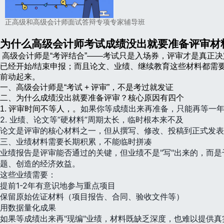
正高级和高级会计师面试答辩专项专家辅导班
为什么高级会计师考试成绩没出就要准备评审材
高级会计师是“考评结合”——考试只是入场券，评审才是真正
已经开始/结束申报；而且论文、业绩、继续教育这些材料都需
前动起来。
一、高级会计师是“考试 + 评审”，不是考过就发证
二、为什么成绩没出就要准备评审？核心原因有四个
如果你等成绩出来再准备，只能再等一
1. 评审时间不等人，。
2. 业绩、论文等“硬材料”周期太长，临时根本来不及
论文是评审的核心材料之一，但从撰写、修改、投稿到正式发表
三、业绩材料需要长期积累，不能临时拼凑
业绩报告是评审能否通过的关键，但业绩不是"写"出来的，而
题、创造的经济效益。
这些业绩需要：
提前1-2年有意识地参与重点项目
保留原始佐证材料（项目报告、合同、验收文件等）
用数据量化成果
如果等成绩出来再"现编"业绩，材料既缺乏深度，也难以提供