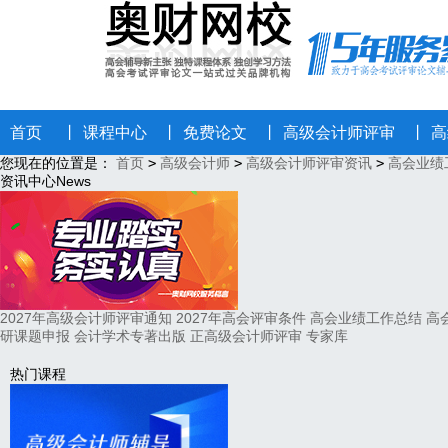
首页
丨
课程中心
丨
免费论文
丨
高级会计师评审
丨
高
您现在的位置是：
首页
>
高级会计师
>
高级会计师评审资讯
>
高会业绩
资讯中心
News
2027年高级会计师评审通知
2027年高会评审条件
高会业绩工作总结
高
研课题申报
会计学术专著出版
正高级会计师评审
专家库
热门课程