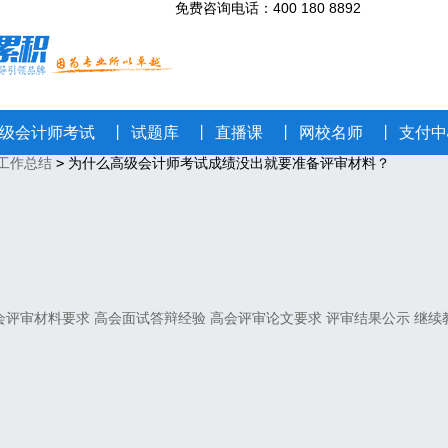
免费咨询电话
：400 180 8892
级会计师考试
丨
试题库
丨
直播课
丨
网校名师
丨
支付中
工作总结
>
为什么高级会计师考试成绩没出就要准备评审材料？
会评审材料要求
高会面试答辩经验
高会评审论文要求
评审结果公示
继续