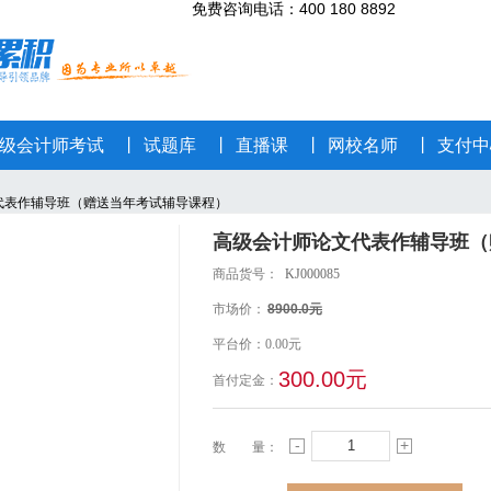
免费咨询电话
：400 180 8892
级会计师考试
丨
试题库
丨
直播课
丨
网校名师
丨
支付中
代表作辅导班（赠送当年考试辅导课程）
高级会计师论文代表作辅导班（
商品货号：
KJ000085
市场价：
8900.0元
平台价：0.00元
300.00元
首付定金：
-
+
数 量：