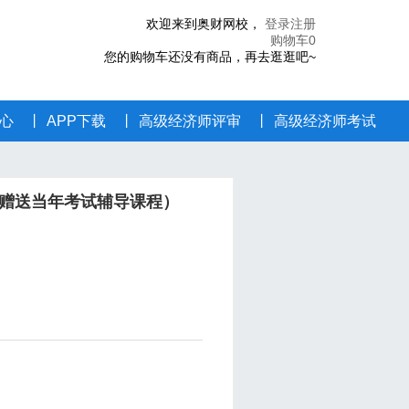
欢迎来到奥财网校
，
登录
注册
购物车
0
您的购物车还没有商品，再去逛逛吧~
心
丨
APP下载
丨
高级经济师评审
丨
高级经济师考试
赠送当年考试辅导课程）