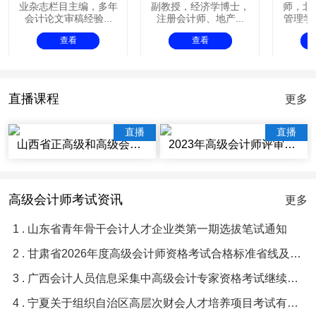
业杂志栏目主编，多年
副教授，经济学博士，
师，北
会计论文审稿经验...
注册会计师、地产...
管理学院
查看
查看
直播课程
更多
直播
直播
山西省正高级和高级会计师评审辅导视频讲座
2023年高级会计师评审辅导视频课程
高级会计师考试资讯
更多
1 . 山东省青年骨干会计人才企业类第一期选拔笔试通知
2 . 甘肃省2026年度高级会计师资格考试合格标准省线及及格人员名单等有关问题的通知
3 . 广西会计人员信息采集中高级会计专家资格考试继续教育常见问题与解答
4 . 宁夏关于组织自治区高层次财会人才培养项目考试有关事项的通知