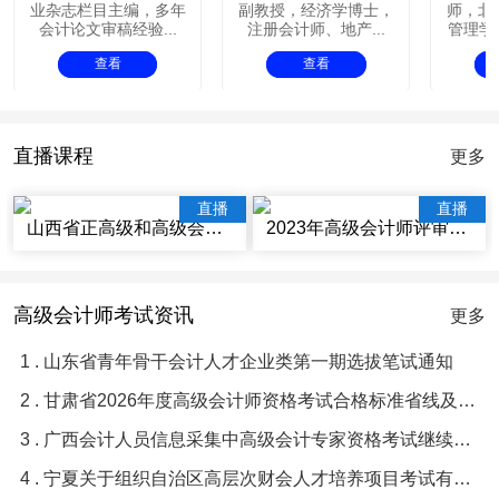
业杂志栏目主编，多年
副教授，经济学博士，
师，北
会计论文审稿经验...
注册会计师、地产...
管理学院
查看
查看
直播课程
更多
直播
直播
山西省正高级和高级会计师评审辅导视频讲座
2023年高级会计师评审辅导视频课程
高级会计师考试资讯
更多
1 . 山东省青年骨干会计人才企业类第一期选拔笔试通知
2 . 甘肃省2026年度高级会计师资格考试合格标准省线及及格人员名单等有关问题的通知
3 . 广西会计人员信息采集中高级会计专家资格考试继续教育常见问题与解答
4 . 宁夏关于组织自治区高层次财会人才培养项目考试有关事项的通知