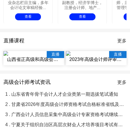
业杂志栏目主编，多年
副教授，经济学博士，
师，北
会计论文审稿经验...
注册会计师、地产...
管理学院
查看
查看
直播课程
更多
直播
直播
山西省正高级和高级会计师评审辅导视频讲座
2023年高级会计师评审辅导视频课程
高级会计师考试资讯
更多
1 . 山东省青年骨干会计人才企业类第一期选拔笔试通知
2 . 甘肃省2026年度高级会计师资格考试合格标准省线及及格人员名单等有关问题的通知
3 . 广西会计人员信息采集中高级会计专家资格考试继续教育常见问题与解答
4 . 宁夏关于组织自治区高层次财会人才培养项目考试有关事项的通知