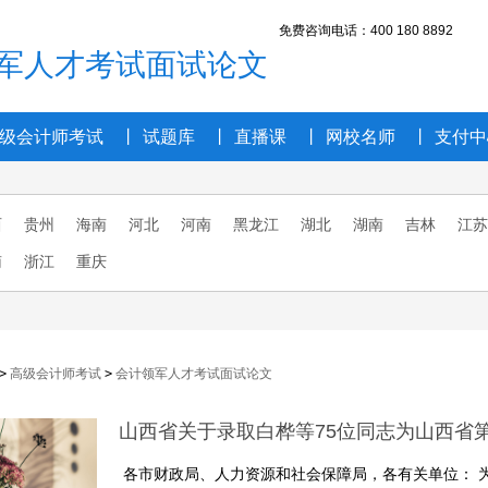
免费咨询电话
：400 180 8892
军人才考试面试论文
级会计师考试
丨
试题库
丨
直播课
丨
网校名师
丨
支付中
西
贵州
海南
河北
河南
黑龙江
湖北
湖南
吉林
江苏
南
浙江
重庆
>
高级会计师考试
>
会计领军人才考试面试论文
山西省关于录取白桦等75位同志为山西省
各市财政局、人力资源和社会保障局，各有关单位： 