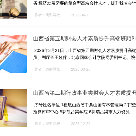
省 经济发展需要的复合型高端会计人才，提升我省会计人
|
作者：
奥财网校
2026-04-13
山西省第五期财会人才素质提升高端班顺
2026年3月21日，山西省第五期财会人才素质提升
员、副厅长王娅萍，北京国家会计学院党委副书记、院长
|
作者：
奥财网校
2026-03-26
山西省第二期行政事业类财会人才素质提
序号姓名单位 1崔敏山西省中条山国有林管理局 2丁宏
预算评审中心 5郭凯吕梁学院 6郭瑞吕梁市人力资源...
|
作者：
奥财网校
2025-12-29