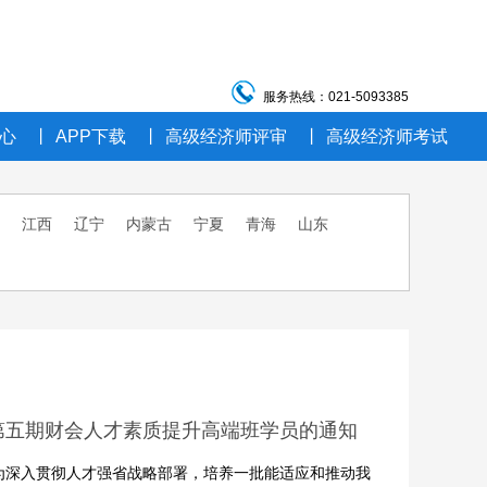
服务热线：021-5093385
心
丨
APP下载
丨
高级经济师评审
丨
高级经济师考试
江西
辽宁
内蒙古
宁夏
青海
山东
第五期财会人才素质提升高端班学员的通知
为深入贯彻人才强省战略部署，培养一批能适应和推动我