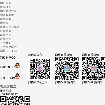
用户服务
密码找回
用户登录注册
学员权益中心
发票索取
优惠劵
退换班次与退款
合作共赢
老师合作
市场合作
关于我们
关于奥财网校
网校APP下载
微信公众号
网校联系微信
网校联系微信
网校联系QQ
898180377
389961449
扫描添加公众号
扫描为微信好友
扫描为微信好友
在线客服二
服务热线
400 180 8892