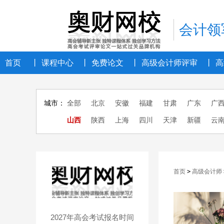
会计领
首页
丨
课程中心
丨
免费论文
丨
高级会计师评审
丨
高
城市：
全部
北京
安徽
福建
甘肃
广东
广
山西
陕西
上海
四川
天津
新疆
云
首页
>
高级会计师
2027年高会考试报名时间