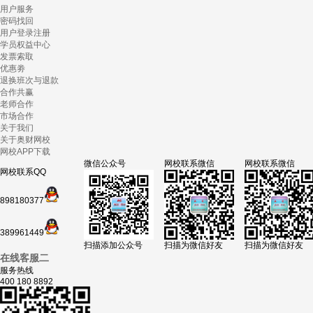
用户服务
密码找回
用户登录注册
学员权益中心
发票索取
优惠劵
退换班次与退款
合作共赢
老师合作
市场合作
关于我们
关于奥财网校
网校APP下载
微信公众号
网校联系微信
网校联系微信
网校联系QQ
898180377
389961449
扫描添加公众号
扫描为微信好友
扫描为微信好友
在线客服二
服务热线
400 180 8892