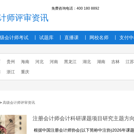
免费咨询电话
：400 180 8892
计师评审资讯
级会计师考试
丨
试题库
丨
直播课
丨
网校名师
丨
支付中
西
贵州
海南
河北
河南
黑龙江
湖北
湖南
吉林
江苏
南
浙江
重庆
>
高级会计师评审资讯
注册会计师会计科研课题项目研究主题方
根据中国注册会计师协会(以下简称中注协)2026年