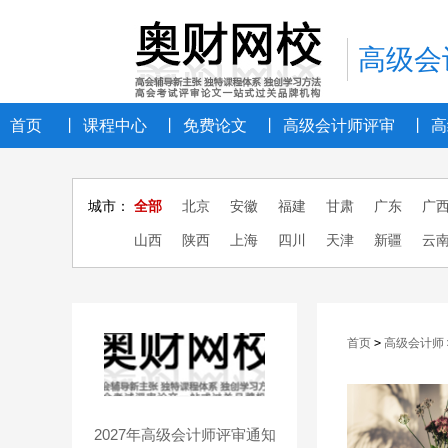
高级会
首页
丨
课程中心
丨
免费论文
丨
高级会计师评审
丨
高
城市：
全部
北京
安徽
福建
甘肃
广东
广
山西
陕西
上海
四川
天津
新疆
云
首页
>
高级会计师
2027年高级会计师评审通知