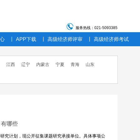
服务热线：021-5093385
心
丨
APP下载
丨
高级经济师评审
丨
高级经济师考试
江西
辽宁
内蒙古
宁夏
青海
山东
向有哪些
课题研究计划，现公开征集课题研究承接单位。具体事项公