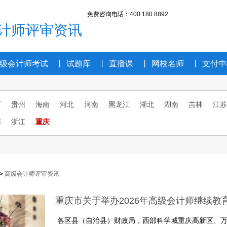
免费咨询电话
：400 180 8892
计师评审资讯
级会计师考试
丨
试题库
丨
直播课
丨
网校名师
丨
支付中
西
贵州
海南
河北
河南
黑龙江
湖北
湖南
吉林
江苏
南
浙江
重庆
>
高级会计师评审资讯
重庆市关于举办2026年高级会计师继续教
各区县（自治县）财政局，西部科学城重庆高新区、万