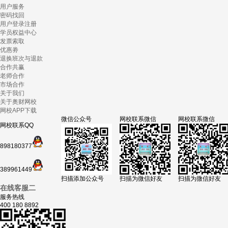
用户服务
密码找回
用户登录注册
学员权益中心
发票索取
优惠劵
退换班次与退款
合作共赢
老师合作
市场合作
关于我们
关于奥财网校
网校APP下载
微信公众号
网校联系微信
网校联系微信
网校联系QQ
898180377
389961449
扫描添加公众号
扫描为微信好友
扫描为微信好友
在线客服二
服务热线
400 180 8892