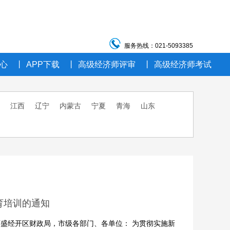
服务热线：021-5093385
心
丨
APP下载
丨
高级经济师评审
丨
高级经济师考试
江西
辽宁
内蒙古
宁夏
青海
山东
育培训的通知
盛经开区财政局，市级各部门、各单位： 为贯彻实施新