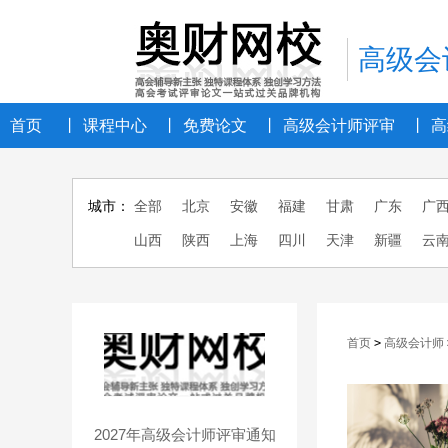
高级会
首页
丨
课程中心
丨
免费论文
丨
高级会计师评审
丨
高
城市：
全部
北京
安徽
福建
甘肃
广东
广
山西
陕西
上海
四川
天津
新疆
云
首页
>
高级会计师
2027年高级会计师评审通知