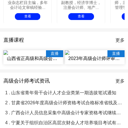
业杂志栏目主编，多年
副教授，经济学博士，
师，北
会计论文审稿经验...
注册会计师、地产...
管理学院
查看
查看
直播课程
更多
直播
直播
山西省正高级和高级会计师评审辅导视频讲座
2023年高级会计师评审辅导视频课程
高级会计师考试资讯
更多
1 . 山东省青年骨干会计人才企业类第一期选拔笔试通知
2 . 甘肃省2026年度高级会计师资格考试合格标准省线及及格人员名单等有关问题的通知
3 . 广西会计人员信息采集中高级会计专家资格考试继续教育常见问题与解答
4 . 宁夏关于组织自治区高层次财会人才培养项目考试有关事项的通知