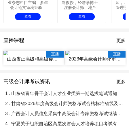
业杂志栏目主编，多年
副教授，经济学博士，
师，北
会计论文审稿经验...
注册会计师、地产...
管理学院
查看
查看
直播课程
更多
直播
直播
山西省正高级和高级会计师评审辅导视频讲座
2023年高级会计师评审辅导视频课程
高级会计师考试资讯
更多
1 . 山东省青年骨干会计人才企业类第一期选拔笔试通知
2 . 甘肃省2026年度高级会计师资格考试合格标准省线及及格人员名单等有关问题的通知
3 . 广西会计人员信息采集中高级会计专家资格考试继续教育常见问题与解答
4 . 宁夏关于组织自治区高层次财会人才培养项目考试有关事项的通知