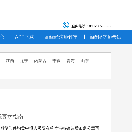
服务热线：021-5093385
心
丨
APP下载
丨
高级经济师评审
丨
高级经济师考试
江西
辽宁
内蒙古
宁夏
青海
山东
报要求指南
料复印件均需申报人员所在单位审核确认后加盖公章再