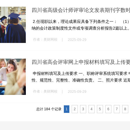
四川省高级会计师评审论文发表期刊字数
2.任现职以来，理论成果应具备下列条件之一： （
纳的会计政策制度性文件或专项调查分析报告2篇以上。 .
|
作者：
奥财网校
2025-09-29
四川省高会评审网上申报材料填写及上传
申报材料填写及上传要求 一、职称评审系统填写要求
性、规范性、完整性、准确性负责。 二、照片要求 近期1
|
作者：
奥财网校
2025-09-29
总计 184 个记录
1
2
3
4
5
6
7
8