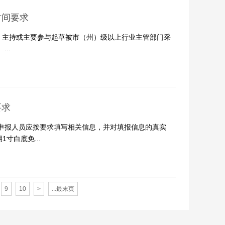
时间要求
1）主持或主要参与起草被市（州）级以上行业主管部门采
..
要求
 申报人员应按要求填写相关信息，并对填报信息的真实
寸白底免...
9
10
>
...最末页