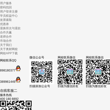
用户服务
密码找回
用户登录注册
学员权益中心
发票索取
优惠劵
退换班次与退款
合作共赢
老师合作
市场合作
关于我们
关于奥财网校
网校APP下载
微信公众号
网校联系微信
网校联系微信
网校联系QQ
898180377
389961449
扫描添加公众号
扫描为微信好友
扫描为微信好友
在线客服二
服务热线
400 180 8892