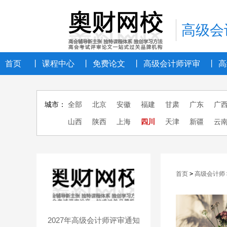
高级会
首页
丨
课程中心
丨
免费论文
丨
高级会计师评审
丨
高
城市：
全部
北京
安徽
福建
甘肃
广东
广
山西
陕西
上海
四川
天津
新疆
云
首页
>
高级会计师
2027年高级会计师评审通知